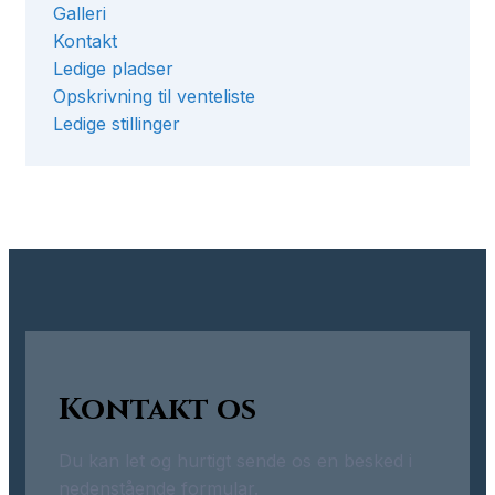
Galleri
Kontakt
Ledige pladser
Opskrivning til venteliste
Ledige stillinger
Kontakt os
Du kan let og hurtigt sende os en besked i
nedenstående formular.