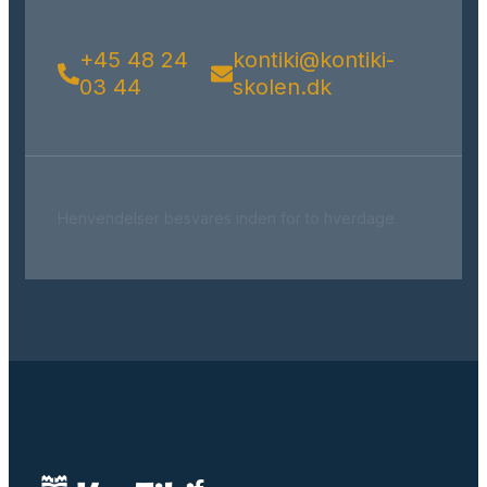
+45 48 24
kontiki@kontiki-
03 44
skolen.dk
Henvendelser besvares inden for to hverdage.