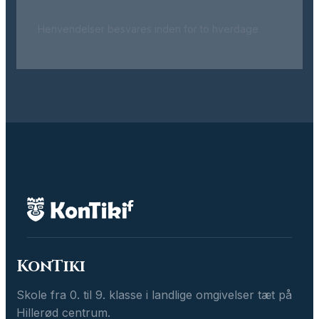
Henvendelser besvares inden for to hverdage.
KonTiki
Skole fra 0. til 9. klasse i landlige omgivelser tæt på
Hillerød centrum.