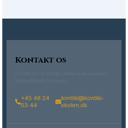
Kontakt os
Du kan let og hurtigt sende os en besked i
nedenstående formular.
+45 48 24
kontiki@kontiki-
03 44
skolen.dk